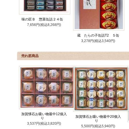
味の匠Ｂ 惣菜缶詰２４缶
7,656円(税込8,268円)
蔵 たらの子缶詰T2 ５缶
3,278円(税込3,540円)
売れ筋商品
加賀懐石お吸い物最中12個入
加賀懐石お吸い物最中20個入
り
り
3,537円(税込3,820円)
5,500円(税込5,940円)