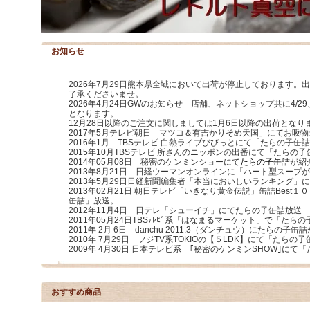
お知らせ
2026年7月29日熊本県全域において出荷が停止しております。
了承くださいませ。
2026年4月24日GWのお知らせ 店舗、ネットショップ共に4/29、5/
となります。
12月28日以降のご注文に関しましては1月6日以降の出荷となり
2017年5月テレビ朝日「マツコ＆有吉かりそめ天国」にてお吸
2016年1月 TBSテレビ 白熱ライブびびっとにて「たらの子
2015年10月TBSテレビ 所さんのニッポンの出番にて「たらの
2014年05月08日 秘密のケンミンショーにて
たらの子缶詰
が紹
2013年8月21日 日経ウーマンオンラインに「ハート型スープ
2013年5月29日日経新聞編集者「本当においしいランキング」
2013年02月21日 朝日テレビ「いきなり黄金伝説」缶詰Best
缶詰」放送。
2012年11月4日 日テレ「シューイチ」にてたらの子缶詰放送
2011年05月24日TBSﾃﾚﾋﾞ系「はなまるマーケット」で「た
2011年 2月 6日 danchu 2011.3（ダンチュウ）にたらの
2010年 7月29日 フジTV系TOKIOの【５LDK】にて「たら
2009年 4月30日 日本テレビ系 ｢秘密のケンミンSHOW｣に
おすすめ商品