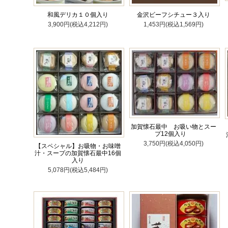
和風デリカ１０個入り
金沢ビーフシチュー３入り
3,900円(税込4,212円)
1,453円(税込1,569円)
加賀懐石最中 お吸い物とスー
プ12個入り
3,750円(税込4,050円)
【スペシャル】お吸物・お味噌
汁・スープの加賀懐石最中16個
入り
5,078円(税込5,484円)