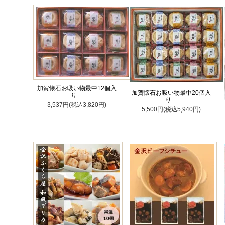
加賀懐石お吸い物最中12個入
加賀懐石お吸い物最中20個入
り
り
3,537円(税込3,820円)
5,500円(税込5,940円)