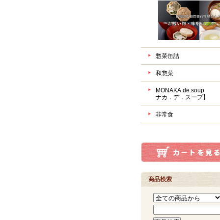
惣菜缶詰
和惣菜
MONAKA.de.sou
ナカ．デ．スープ】
非常食
商品検索