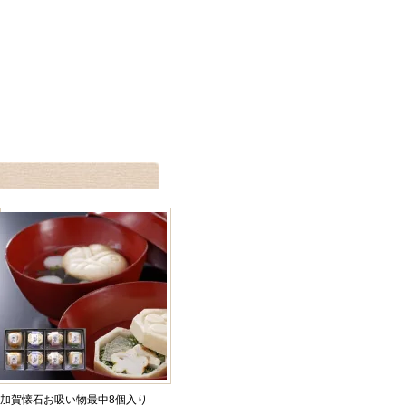
加賀懐石お吸い物最中8個入り