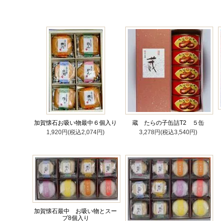
加賀懐石お吸い物最中６個入り
蔵 たらの子缶詰T2 ５缶
1,920円(税込2,074円)
3,278円(税込3,540円)
加賀懐石最中 お吸い物とスー
プ8個入り