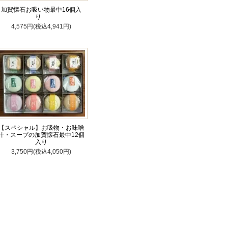
加賀懐石お吸い物最中16個入
り
4,575円(税込4,941円)
【スペシャル】お吸物・お味噌
汁・スープの加賀懐石最中12個
入り
3,750円(税込4,050円)