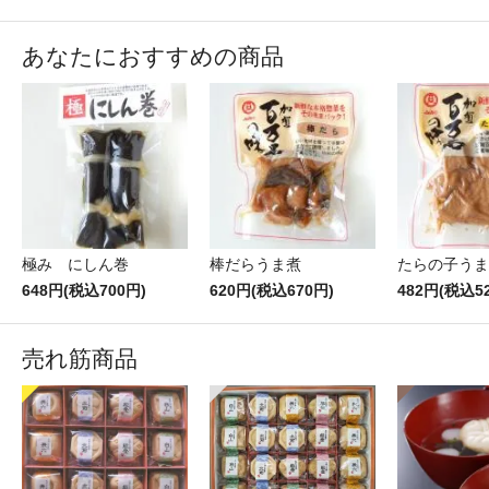
あなたにおすすめの商品
極み にしん巻
棒だらうま煮
たらの子うま
648円(税込700円)
620円(税込670円)
482円(税込5
売れ筋商品