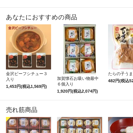
あなたにおすすめの商品
金沢ビーフシチュー３
たらの子うま
加賀懐石お吸い物最中
入り
482円(税込5
６個入り
1,453円(税込1,569円)
1,920円(税込2,074円)
売れ筋商品