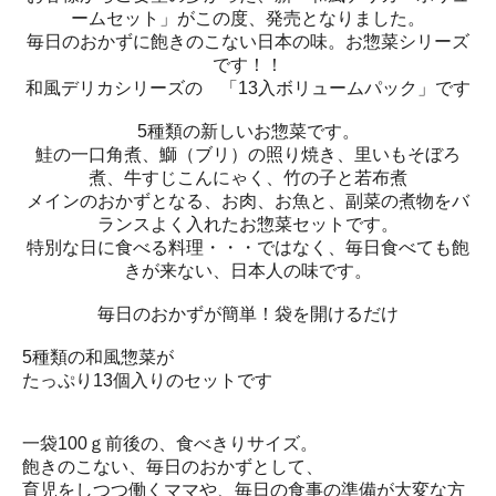
ームセット」がこの度、発売となりました。
毎日のおかずに飽きのこない日本の味。お惣菜シリーズ
です！！
和風デリカシリーズの 「13入ボリュームパック」です
5種類の新しいお惣菜です。
鮭の一口角煮、鰤（ブリ）の照り焼き、里いもそぼろ
煮、牛すじこんにゃく、竹の子と若布煮
メインのおかずとなる、お肉、お魚と、副菜の煮物をバ
ランスよく入れたお惣菜セットです。
特別な日に食べる料理・・・ではなく、毎日食べても飽
きが来ない、日本人の味です。
毎日のおかずが簡単！袋を開けるだけ
5種類の和風惣菜が
たっぷり13個入りのセットです
一袋100ｇ前後の、食べきりサイズ。
飽きのこない、毎日のおかずとして、
育児をしつつ働くママや、毎日の食事の準備が大変な方