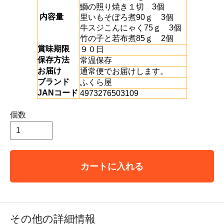
鰤の照り焼き１切 3個
内容量
里いもそぼろ煮90ｇ 3個
牛スジこんにゃく75ｇ 3個
竹の子と若布煮85ｇ 2個
賞味期限
９０日
保存方法
常温保存
お届け
通常便でお届けします。
ブランド
ふくら屋
JANコード
4973276503109
個数
カートに入れる
その他の詳細情報