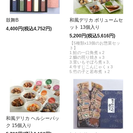
鼓舞B
和風デリカ ボリュームセ
ット 13個入り
4,400円(税込4,752円)
5,200円(税込5,616円)
【5種類x13個のお惣菜セッ
ト】
1.鮭の一口角煮ｘ2
2.鰤の照り焼きｘ3
3.里いもそぼろ煮ｘ3、
4.牛すじこんにゃくｘ3
5.竹の子と若布煮 ｘ2
和風デリカ ヘルシーパッ
ク 15個入り