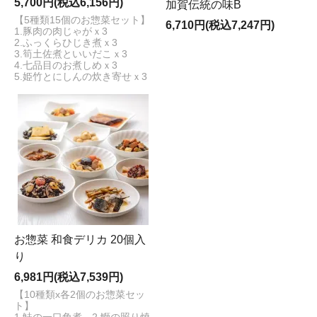
5,700円(税込6,156円)
加賀伝統の味B
【5種類15個のお惣菜セット】
6,710円(税込7,247円)
1.豚肉の肉じゃがｘ3
2.ふっくらひじき煮ｘ3
3.筍土佐煮といいだこｘ3
4.七品目のお煮しめｘ3
5.姫竹とにしんの炊き寄せｘ3
お惣菜 和食デリカ 20個入
り
6,981円(税込7,539円)
【10種類x各2個のお惣菜セッ
ト】