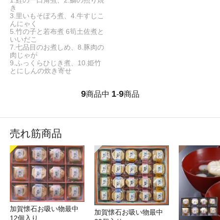
1.鮭の一口角煮、2.鰤の照り焼
き
3.里いもそぼろ煮、4.牛すじこ
んにゃく
5.竹の子と若布煮 6筍土佐煮と
いいだこ
7.七品目のお煮しめ、8.豚肉の
肉じゃが
9.ふっくらひじき煮、10.姫竹
とにしんの炊き寄せ
9
1
9
商品中
-
商品
売れ筋商品
加賀懐石お吸い物最中
加賀懐石お吸い物最中
12個入り