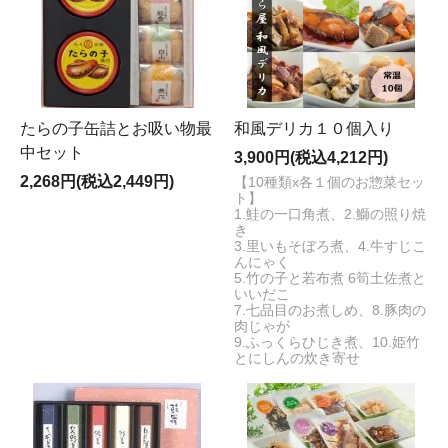
たらの子缶詰とお吸い物最
和風デリカ１０個入り
中セット
3,900円(税込4,212円)
2,268円(税込2,449円)
【10種類x各１個のお惣菜セッ
ト】
1.鮭の一口角煮、2.鰤の照り焼
き
3.里いもそぼろ煮、4.牛すじこ
んにゃく
5.竹の子と若布煮 6筍土佐煮と
いいだこ
7.七品目のお煮しめ、8.豚肉の
肉じゃが
9.ふっくらひじき煮、10.姫竹
とにしんの炊き寄せ